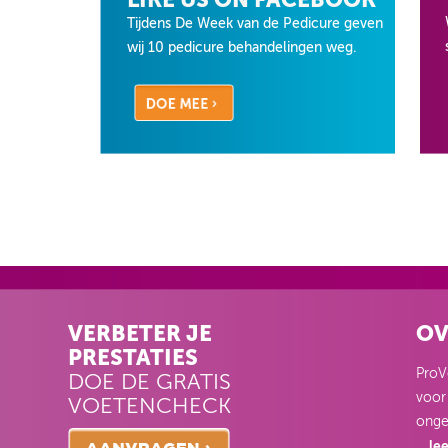
Tijdens De Week van de Pedicure geven
wij 10 pedicure behandelingen weg.
VERBETER JE
OV
PRESTATIES
ProVo
DOE DE GRATIS
voor
VOETENCHECK
onge
le
...